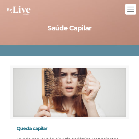
Saúde Capilar
Queda capilar
Queda capilar pós-cirurgia bariátrica Os pacientes