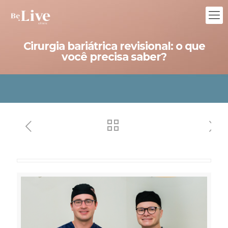
Cirurgia bariátrica revisional: o que
você precisa saber?