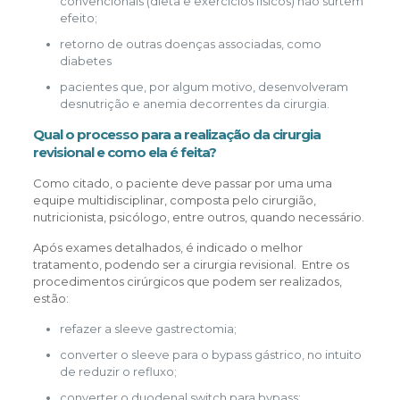
convencionais (dieta e exercícios físicos) não surtem
efeito;
retorno de outras doenças associadas, como
diabetes
pacientes que, por algum motivo, desenvolveram
desnutrição e anemia decorrentes da cirurgia.
Qual o processo para a realização da cirurgia
revisional e como ela é feita?
Como citado, o paciente deve passar por uma uma
equipe multidisciplinar, composta pelo cirurgião,
nutricionista, psicólogo, entre outros, quando necessário.
Após exames detalhados, é indicado o melhor
tratamento, podendo ser a cirurgia revisional. Entre os
procedimentos cirúrgicos que podem ser realizados,
estão:
refazer a sleeve gastrectomia;
converter o sleeve para o bypass gástrico, no intuito
de reduzir o refluxo;
converter o duodenal switch para bypass;